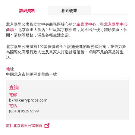
詳細資料
相近物業
北京嘉里公寓矗立於中央商務區核心的
北京嘉里中心
，與
北京嘉里中心
商場
丶北京嘉里大酒店丶甲級寫字樓相連，足不出戶便可體驗美食丶休
閒丶購物等服務，滿足各種生活之需。
北京嘉里公寓擁有192套傢俱齊全丶設施先進的服務式公寓，並致力於
為國際化高級行政人士及其家人打造舒適優雅丶卓爾不凡的高品質生
活。
地址
中國北京市朝陽區光華路一號
查詢
電郵
bkr@kerryprops.com
電話
(8610) 8529 9599
前往北京嘉里公寓網頁