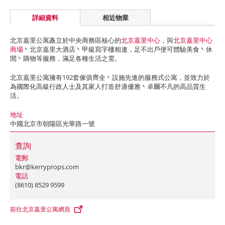
詳細資料
相近物業
北京嘉里公寓矗立於中央商務區核心的
北京嘉里中心
，與
北京嘉里中心
商場
丶北京嘉里大酒店丶甲級寫字樓相連，足不出戶便可體驗美食丶休
閒丶購物等服務，滿足各種生活之需。
北京嘉里公寓擁有192套傢俱齊全丶設施先進的服務式公寓，並致力於
為國際化高級行政人士及其家人打造舒適優雅丶卓爾不凡的高品質生
活。
地址
中國北京市朝陽區光華路一號
查詢
電郵
bkr@kerryprops.com
電話
(8610) 8529 9599
前往北京嘉里公寓網頁