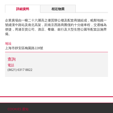
詳細資料
相近物業
企業廣場由一幢二十六層高之優質辦公樓及配套商舖組成，毗鄰地鐵一
號綫漢中路站及南北高架，距南京西路商圈僅約十分鐘車程，交通極為
便捷，周邊百貨公司、酒店、餐廳、銀行及大型生態公園等配套設施齊
備。
地址
上海市靜安區梅園路228號
查詢
電話
(8621) 6317 8822
首頁
聯絡
網站地圖
免責條款
個人資料 (私隱) 政策
版權與商標
COOKIES 通知
© 2026 嘉里建設有限公司 (於百慕達註冊成立之有限公司)