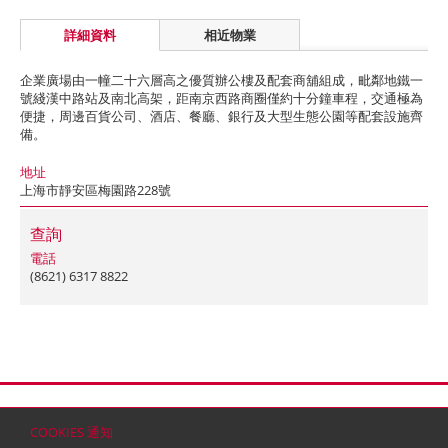
詳細資料
相近物業
企業廣場由一幢二十六層高之優質辦公樓及配套商舖組成，毗鄰地鐵一
號綫漢中路站及南北高架，距南京西路商圈僅約十分鐘車程，交通極為
便捷，周邊百貨公司、酒店、餐廳、銀行及大型生態公園等配套設施齊
備。
地址
上海市靜安區梅園路228號
查詢
電話
(8621) 6317 8822
首頁
聯絡
網站地圖
免責條款
個人資料 (私隱) 政策
版權與商標
COOKIES 通知
© 2026 嘉里建設有限公司 (於百慕達註冊成立之有限公司)