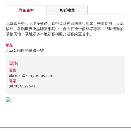
詳細資料
相近物業
北京嘉里中心商場座落於北京中央商務區的核心地帶，交通便捷，人流
暢旺。各類世界級品牌雲集其中，合力打造一個尊崇專享、品味優雅的
購物天地，吸引眾多本地顧客與觀光游客紛至沓來。
地址
北京朝陽區光華路一號
查詢
電郵
bkcmkt@kerryprops.com
電話
(8610) 8529 9418