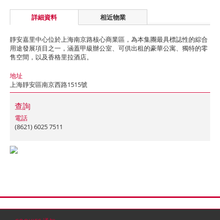
詳細資料
相近物業
靜安嘉里中心位於上海南京路核心商業區，為本集團最具標誌性的綜合
用途發展項目之一，涵蓋甲級辦公室、可供出租的豪華公寓、獨特的零
售空間，以及香格里拉酒店。
地址
上海靜安區南京西路1515號
查詢
電話
(8621) 6025 7511
首頁
聯絡
網站地圖
免責條款
個人資料 (私隱) 政策
版權與商標