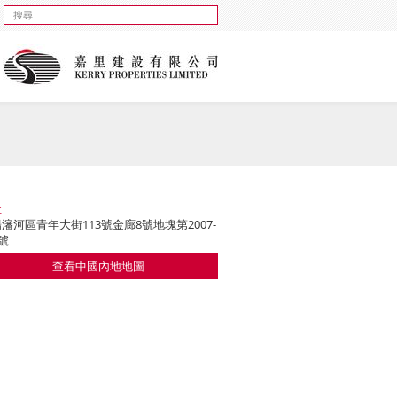
址
瀋河區青年大街113號金廊8號地塊第2007-
3號
查看中國內地地圖