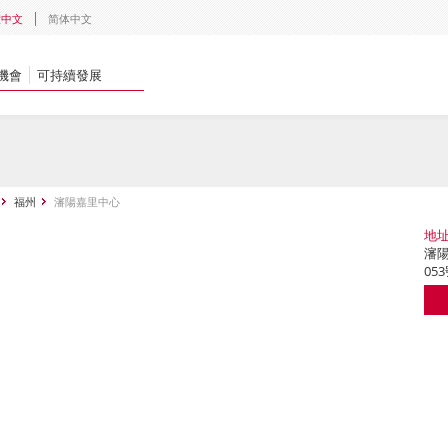
體中文
简体中文
機會
可持續發展
福州
瀋陽嘉里中心
地
瀋陽
05