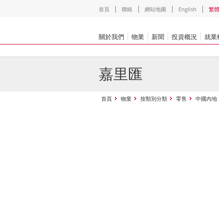
首頁
聯絡
網站地圖
English
繁
關於我們
物業
新聞
投資概況
就業
嘉里匯
首頁
物業
按類別分類
零售
中國內地