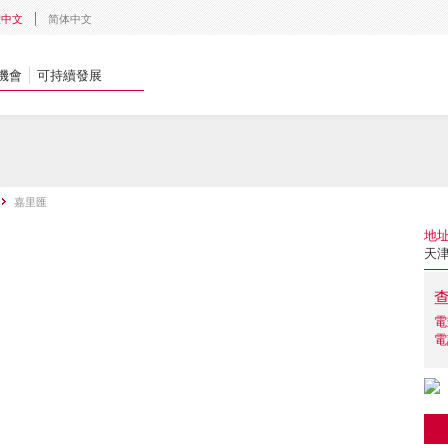
體中文
简体中文
機會
可持續發展
嘉里匯
地
天津
電
電