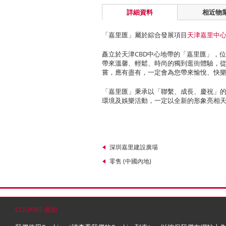
詳細資料
相近物
「嘉里匯」屬於綜合發展項目
天津嘉里中
矗立於天津CBD中心地帶的「嘉里匯」，
帶來溫馨、輕鬆、時尚的獨到逛街體驗，
嘗，應有盡有，一定會為您帶來愉悅、快
「嘉里匯」秉承以「聯繫、成長、慶祝」
環境及娛樂活動，一定以全新的形象亮相
深圳嘉里建設廣場
零售 (中國內地)
首頁
聯絡
網站地圖
免責條款
個人資料 (私隱
COOKIES 通知
© 2026 嘉里建設有限公司 (於百慕達註冊成立之有