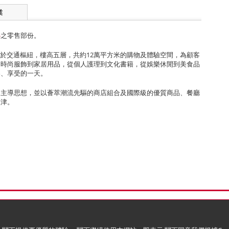
業
心
之零售部份。
位於交通樞紐，樓高五層，共約12萬平方米的購物及體驗空間，為顧客
從時尚服飾到家居用品，從個人護理到文化書籍，從娛樂休閒到美食品
樂、享受的一天。
的主導思想，並以薈萃潮流先驅的商店組合及國際級的優質商品、餐廳
天津。
) 政策
版權與商標
限公司)