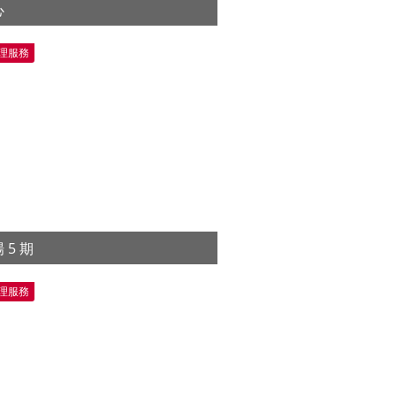
心
情
理服務
 5 期
情
理服務