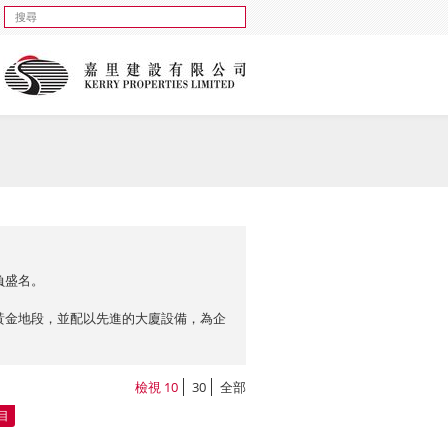
負盛名。
黃金地段，並配以先進的大廈設備，為企
檢視
10
30
全部
目