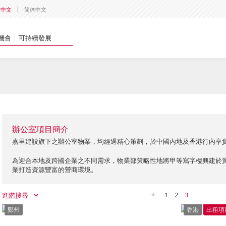
體中文
简体中文
機會
可持續發展
辦公室項目簡介
嘉里建設旗下之辦公室物業，均經過精心策劃，於中國內地及香港行內享
為迎合本地及跨國企業之不同需求，物業部策略性地將甲等寫字樓興建於
業打造資源豐富的營商環境。
1
2
3
進階搜尋
鄭州
香港
出租項