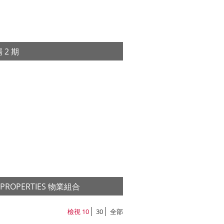
 2 期
情
 PROPERTIES 物業組合
情
檢視
10
30
全部