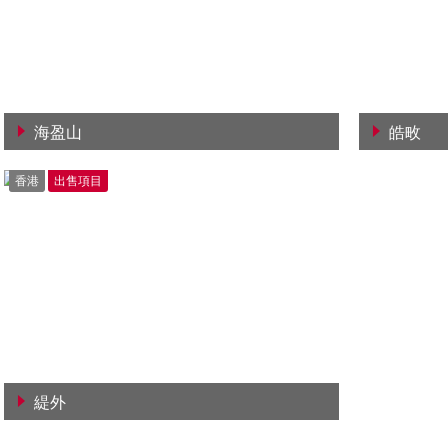
海盈山
皓畋
查看詳情
查看詳
香港
出售項目
緹外
查看詳情