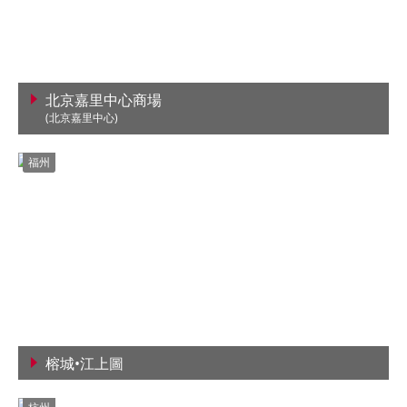
北京嘉里中心商場
(北京嘉里中心)
查看詳情
福州
榕城•江上圖
查看詳情