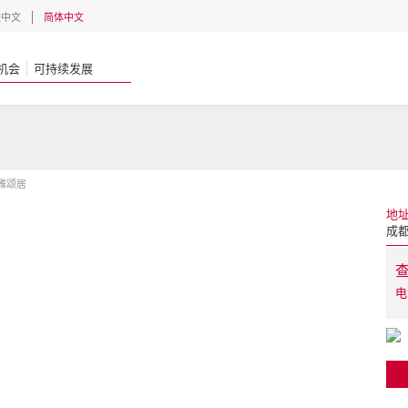
體中文
简体中文
机会
可持续发展
雅颂居
地
成都
电