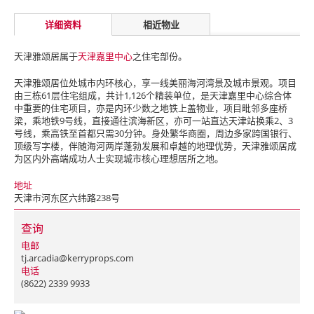
详细资料
相近物业
天津雅颂居属于
天津嘉里中心
之住宅部份。
天津雅颂居位处城市内环核心，享一线美丽海河湾景及城市景观。项目
由三栋61层住宅组成，共计1,126个精装单位，是天津嘉里中心综合体
中重要的住宅项目，亦是内环少数之地铁上盖物业，项目毗邻多座桥
梁，乘地铁9号线，直接通往滨海新区，亦可一站直达天津站换乘2、3
号线，乘高铁至首都只需30分钟。身处繁华商圈，周边多家跨国银行、
顶级写字楼，伴随海河两岸蓬勃发展和卓越的地理优势，天津雅颂居成
为区内外高端成功人士实现城市核心理想居所之地。
地址
天津市河东区六纬路238号
查询
电邮
tj.arcadia@kerryprops.com
电话
(8622) 2339 9933