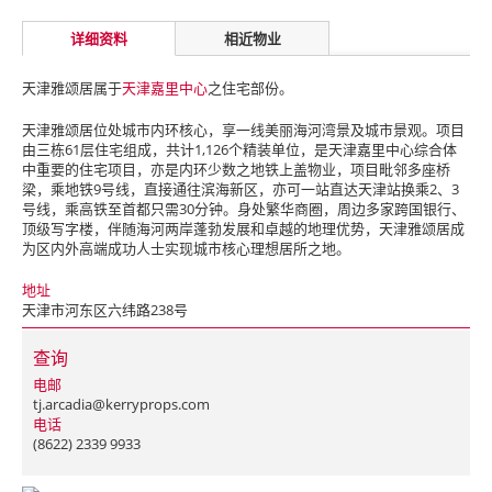
详细资料
相近物业
天津雅颂居属于
天津嘉里中心
之住宅部份。
天津雅颂居位处城市内环核心，享一线美丽海河湾景及城市景观。项目
由三栋61层住宅组成，共计1,126个精装单位，是天津嘉里中心综合体
中重要的住宅项目，亦是内环少数之地铁上盖物业，项目毗邻多座桥
梁，乘地铁9号线，直接通往滨海新区，亦可一站直达天津站换乘2、3
号线，乘高铁至首都只需30分钟。身处繁华商圈，周边多家跨国银行、
顶级写字楼，伴随海河两岸蓬勃发展和卓越的地理优势，天津雅颂居成
为区内外高端成功人士实现城市核心理想居所之地。
地址
天津市河东区六纬路238号
查询
电邮
tj.arcadia@kerryprops.com
电话
(8622) 2339 9933