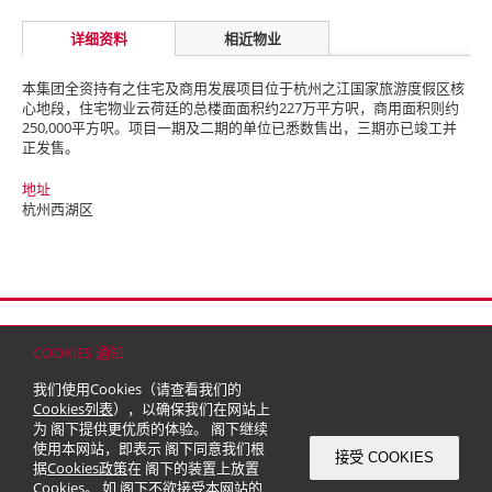
详细资料
相近物业
本集团全资持有之住宅及商用发展项目位于杭州之江国家旅游度假区核
心地段，住宅物业云荷廷的总楼面面积约227万平方呎，商用面积则约
250,000平方呎。项目一期及二期的单位已悉数售出，三期亦已竣工并
正发售。
地址
杭州西湖区
首页
联络
网站地图
免责条款
个人资料（私隐）政策
版权与商标
COOKIES 通知
© 2026 嘉里建设有限公司 (于百慕达注册成立之有限公司)
我们使用Cookies（请查看我们的
Cookies列表
），以确保我们在网站上
为 阁下提供更优质的体验。 阁下继续
使用本网站，即表示 阁下同意我们根
接受 COOKIES
据
Cookies政策
在 阁下的装置上放置
Cookies。 如 阁下不欲接受本网站的