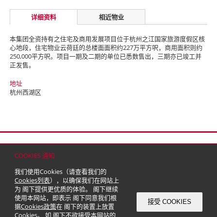
详细资料
相近物业
本集团全资持有之住宅及商用发展项目位于杭州之江国家旅游度假区核
心地段，住宅物业云荷廷的总楼面面积约227万平方呎，商用面积则约
250,000平方呎。项目一期及二期的单位已悉数售出，三期亦已竣工并
正发售。
地址
杭州西湖区
首页
联络
网站地图
免责条款
个人资料（私隐）政策
版权与商标
COOKIES 通知
© 2026 嘉里建设有限公司 (于百慕达注册成立之有限公司)
我们使用Cookies（请查看我们的
Cookies列表
），以确保我们在网站上
为 阁下提供更优质的体验。 阁下继续
使用本网站，即表示 阁下同意我们根
接受 COOKIES
据
Cookies政策
在 阁下的装置上放置
Cookies。 如 阁下不欲接受本网站的