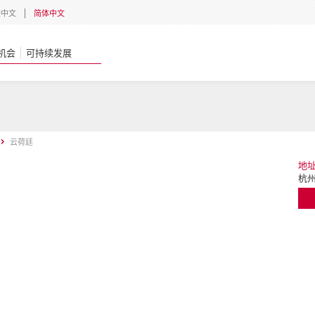
體中文
简体中文
机会
可持续发展
云荷廷
地
杭