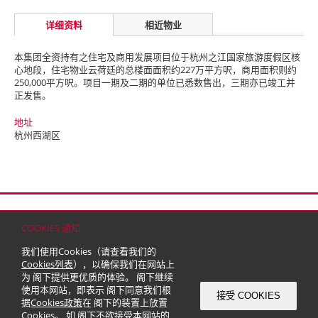
详细资料
相近物业
本集团全资持有之住宅及商用发展项目位于杭州之江国家旅游度假区核
心地段，住宅物业云荷廷的总楼面面积约227万平方呎，商用面积则约
250,000平方呎。项目一期及二期的单位已悉数售出，三期亦已竣工并
正发售。
地址
杭州西湖区
首页
联络
网站地图
免责条款
个人资料（私隐）政策
版权与商标
COOKIES 通知
© 2026 嘉里建设有限公司 (于百慕达注册成立之有限公司)
我们使用Cookies（请查看我们的
Cookies列表
），以确保我们在网站上
为 阁下提供更优质的体验。 阁下继续
使用本网站，即表示 阁下同意我们根
接受 COOKIES
据
Cookies政策
在 阁下的装置上放置
Cookies。 如 阁下不欲接受本网站的