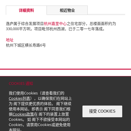
详细资料
相近物业
逸庐属于综合发展项目
杭州嘉里中心
之住宅部分，总楼面面积约为
330,000平方呎。项目毗邻杭州西湖，已于二零一七年落成。
地址
杭州下城区横长寿路6号
首页
联络
网站地图
免责条款
个人资料（私隐）政策
版权与商标
COOKIES 通知
© 2026 嘉里建设有限公司 (于百慕达注册成立之有限公司)
我们使用Cookies（请查看我们的
Cookies列表
），以确保我们在网站上
为 阁下提供更优质的体验。 阁下继续
使用本网站，即表示 阁下同意我们根
接受 COOKIES
据
Cookies政策
在 阁下的装置上放置
Cookies。 如 阁下不欲接受本网站的
Cookies，请禁用Cookies或避免使用
本网站。