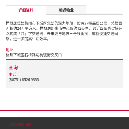
详细资料
相近物业
桦枫居位处杭州市下城区北部的潜力地段，设有27幢高层公寓，总楼面
面积约24万平方米。桦枫居距离市中心仅约12公里，邻近四条高架快速
路构成「井」字交通线，未来更与地铁三号线衔接，成就便捷交通网
络，进一步提高生活效率。
地址
杭州下城区石桥路与杭玻街交叉口
查询
电话
(86751) 8526 9333
首页
联络
网站地图
免责条款
个人资料（私隐）政策
版权与商标
COOKIES 通知
© 2026 嘉里建设有限公司 (于百慕达注册成立之有限公司)