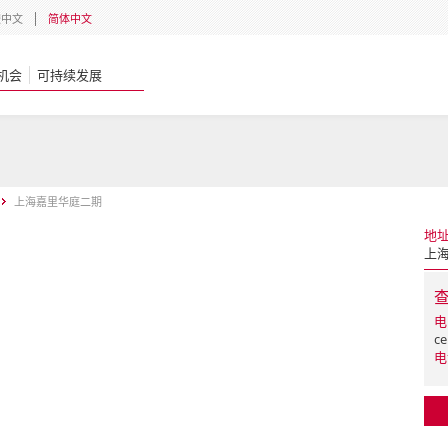
體中文
简体中文
机会
可持续发展
上海嘉里华庭二期
地
上海
电
ce
电