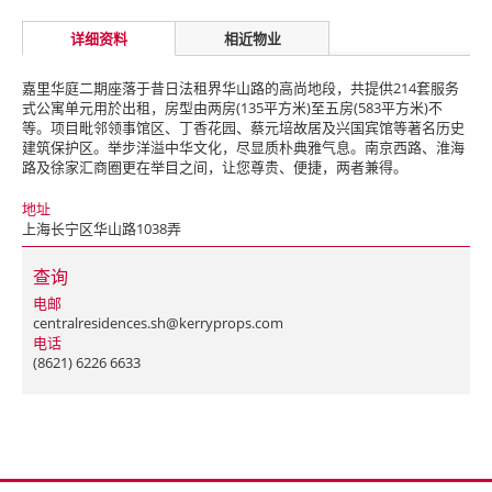
详细资料
相近物业
嘉里华庭二期座落于昔日法租界华山路的高尚地段，共提供214套服务
式公寓单元用於出租，房型由两房(135平方米)至五房(583平方米)不
等。项目毗邻领事馆区、丁香花园、蔡元培故居及兴国宾馆等著名历史
建筑保护区。举步洋溢中华文化，尽显质朴典雅气息。南京西路、淮海
路及徐家汇商圈更在举目之间，让您尊贵、便捷，两者兼得。
地址
上海长宁区华山路1038弄
查询
电邮
centralresidences.sh@kerryprops.com
电话
(8621) 6226 6633