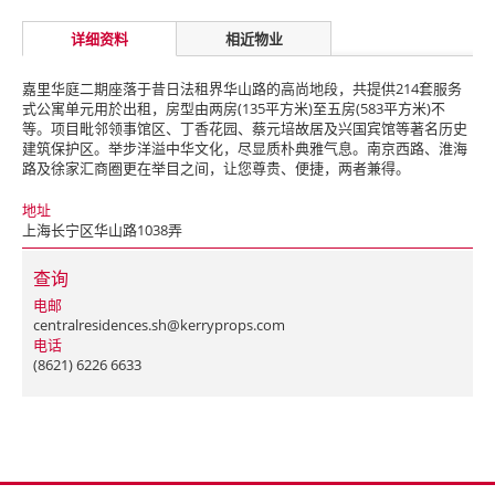
详细资料
相近物业
嘉里华庭二期座落于昔日法租界华山路的高尚地段，共提供214套服务
式公寓单元用於出租，房型由两房(135平方米)至五房(583平方米)不
等。项目毗邻领事馆区、丁香花园、蔡元培故居及兴国宾馆等著名历史
建筑保护区。举步洋溢中华文化，尽显质朴典雅气息。南京西路、淮海
路及徐家汇商圈更在举目之间，让您尊贵、便捷，两者兼得。
地址
上海长宁区华山路1038弄
查询
电邮
centralresidences.sh@kerryprops.com
电话
(8621) 6226 6633