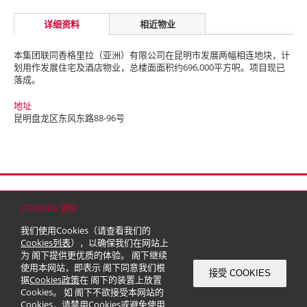
详细资料
相近物业
本集团联同香格里拉（亚洲）有限公司在昆明市发展两幅相连地块，计
划用作发展住宅及酒店物业，总楼面面积约696,000平方呎。项目现已
落成。
地址
昆明盘龙区东风东路88-96号
首页
联络
网站地图
免责条款
个人资料（私隐）政策
版权与商标
COOKIES 通知
© 2026 嘉里建设有限公司 (于百慕达注册成立之有限公司)
我们使用Cookies（请查看我们的
Cookies列表
），以确保我们在网站上
为 阁下提供更优质的体验。 阁下继续
使用本网站，即表示 阁下同意我们根
接受 COOKIES
据
Cookies政策
在 阁下的装置上放置
Cookies。 如 阁下不欲接受本网站的
Cookies，请禁用Cookies或避免使用