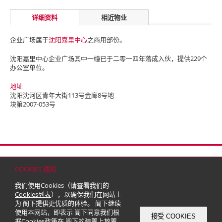
详细资料
相近物业
企业广场属于
沈阳嘉里中心
之商用部份。
沈阳嘉里中心企业广场其中一幢已于二零一四年落成入伙，提供229个
办公室单位。
地址
沈阳沈河区青年大街113号金廊8号地
块第2007-053号
首页
联络
网站地图
免责条款
个人资料（私隐）政策
版权与商标
COOKIES 通知
© 2026 嘉里建设有限公司 (于百慕达注册成立之有限公司)
我们使用Cookies（请查看我们的
Cookies列表
），以确保我们在网站上
为 阁下提供更优质的体验。 阁下继续
使用本网站，即表示 阁下同意我们根
接受 COOKIES
据
Cookies政策
在 阁下的装置上放置