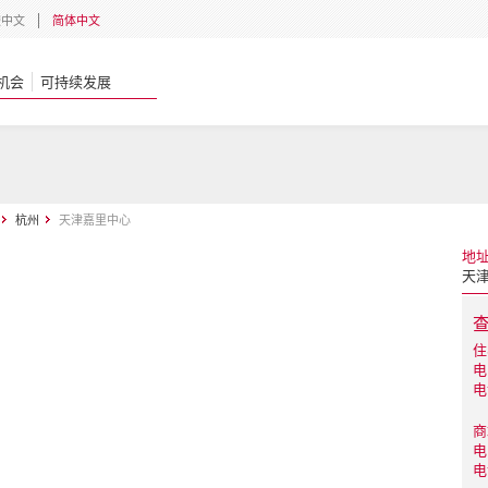
體中文
简体中文
机会
可持续发展
杭州
天津嘉里中心
地
天
住
电
电
商
电
电