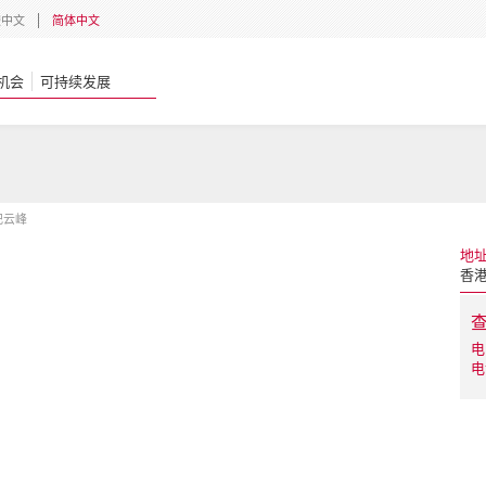
體中文
简体中文
机会
可持续发展
纪云峰
地
香港
电
电