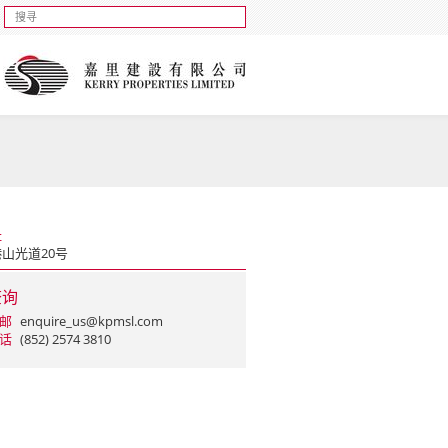
址
山光道20号
查询
邮
enquire_us@kpmsl.com
话
(852) 2574 3810