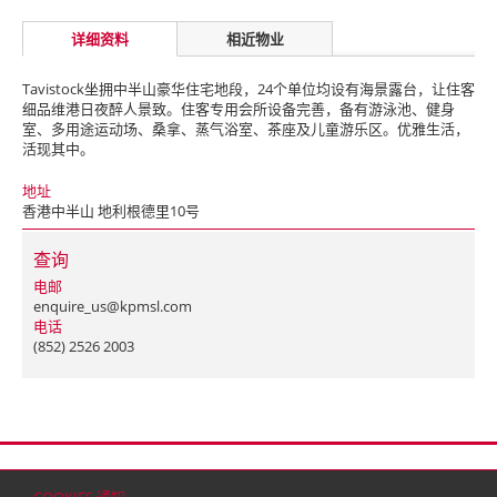
详细资料
相近物业
Tavistock坐拥中半山豪华住宅地段，24个单位均设有海景露台，让住客
细品维港日夜醉人景致。住客专用会所设备完善，备有游泳池、健身
室、多用途运动场、桑拿、蒸气浴室、茶座及儿童游乐区。优雅生活，
活现其中。
地址
香港中半山 地利根德里10号
查询
电邮
enquire_us@kpmsl.com
电话
(852) 2526 2003
首页
联络
网站地图
免责条款
个人资料（私隐）政策
版权与商标