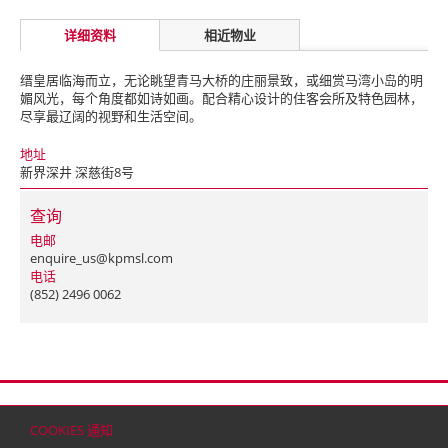
详细资料
相近物业
缙皇居临海而立，无论眺望青马大桥的庄丽景致，或细赏马湾小岛的明
媚风光，每个角度都如诗如画。配合精心设计的住客会所及特色园林，
尽享最辽阔的视野和生活空间。
地址
新界深井 深慈街8号
查询
电邮
enquire_us@kpmsl.com
电话
(852) 2496 0062
首页
联络
网站地图
免责条款
个人资料（私隐）政策
版权与商标
COOKIES 通知
© 2026 嘉里建设有限公司 (于百慕达注册成立之有限公司)