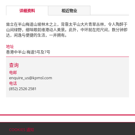
详细资料
相近物业
耸立在半山梅道山坡林木之上，背靠太平山大片青翠丛林，令人陶醉于
山间绿野，细味眼前维港动人美景。此外，中环就在咫尺间，数分钟即
达，闲逸与便捷的生活，一并拥有。
地址
香港中半山 梅道5号及7号
查询
电邮
enquire_us@kpmsl.com
电话
(852) 2526 2581
首页
联络
网站地图
免责条款
个人资料（私隐）政策
版权与商标
COOKIES 通知
© 2026 嘉里建设有限公司 (于百慕达注册成立之有限公司)