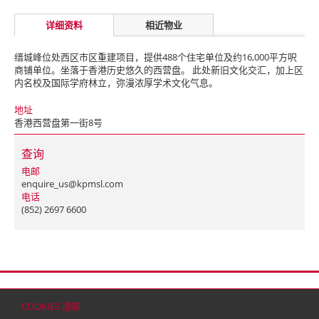
详细资料
相近物业
缙城峰位处西区市区重建项目，提供488个住宅单位及约16,000平方呎
商铺单位。坐落于香港历史悠久的西营盘。 此处新旧文化交汇，加上区
内名校及国际学府林立，弥漫浓厚学术文化气息。
地址
香港西营盘第一街8号
查询
电邮
enquire_us@kpmsl.com
电话
(852) 2697 6600
首页
联络
网站地图
免责条款
个人资料（私隐）政策
版权与商标
COOKIES 通知
© 2026 嘉里建设有限公司 (于百慕达注册成立之有限公司)