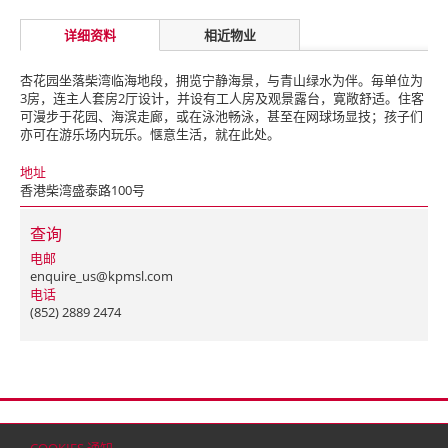
详细资料
相近物业
杏花园坐落柴湾临海地段，拥览宁静海景，与青山绿水为伴。毎单位为
3房，连主人套房2厅设计，并设有工人房及观景露台，寛敞舒适。住客
可漫步于花园、海滨走廊，或在泳池畅泳，甚至在网球场显技；孩子们
亦可在游乐场内玩乐。惬意生活，就在此处。
地址
香港柴湾盛泰路100号
查询
电邮
enquire_us@kpmsl.com
电话
(852) 2889 2474
首页
联络
网站地图
免责条款
个人资料（私隐）政策
版权与商标