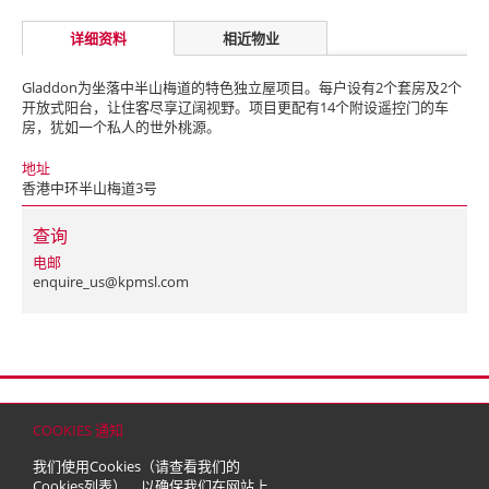
详细资料
相近物业
Gladdon为坐落中半山梅道的特色独立屋项目。每户设有2个套房及2个
开放式阳台，让住客尽享辽阔视野。项目更配有14个附设遥控门的车
房，犹如一个私人的世外桃源。
地址
香港中环半山梅道3号
查询
电邮
enquire_us@kpmsl.com
首页
联络
网站地图
免责条款
个人资料（私隐）政策
版权与商标
COOKIES 通知
© 2026 嘉里建设有限公司 (于百慕达注册成立之有限公司)
我们使用Cookies（请查看我们的
Cookies列表
），以确保我们在网站上