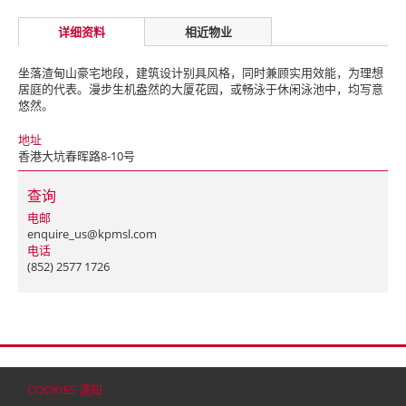
详细资料
相近物业
坐落渣甸山豪宅地段，建筑设计别具风格，同时兼顾实用效能，为理想
居庭的代表。漫步生机盎然的大厦花园，或畅泳于休闲泳池中，均写意
悠然。
地址
香港大坑春晖路8-10号
查询
电邮
enquire_us@kpmsl.com
电话
(852) 2577 1726
首页
联络
网站地图
免责条款
个人资料（私隐）政策
版权与商标
COOKIES 通知
© 2026 嘉里建设有限公司 (于百慕达注册成立之有限公司)