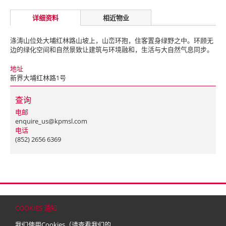
详细资料
相近物业
涤涛山位处大埔红林路山坡上，山峦环抱，住客置身绿野之中。环顾无
边的绿化空间和自然景致让建筑与环境融和，生活与大自然气息同步。
地址
新界大埔红林路1号
查询
电邮
enquire_us@kpmsl.com
电话
(852) 2656 6369
首页
联络
网站地图
免责条款
个人资料（私隐）政策
版权与商标
COOKIES 通知
© 2026 嘉里建设有限公司 (于百慕达注册成立之有限公司)
我们使用Cookies（请查看我们的