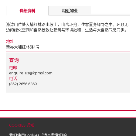
详细资料
相近物业
涤涛山位处大埔红林路山坡上，山峦环抱，住客置身绿野之中。环顾无
边的绿化空间和自然景致让建筑与环境融和，生活与大自然气息同步。
地址
新界大埔红林路1号
查询
电邮
enquire_us@kpmsl.com
电话
(852) 2656 6369
首页
联络
网站地图
免责条款
个人资料（私隐）政策
版权与商标
COOKIES 通知
© 2026 嘉里建设有限公司 (于百慕达注册成立之有限公司)
我们使用Cookies（请查看我们的