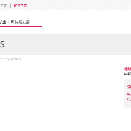
體中文
简体中文
机会
可持续发展
S
entury Towers
地
中环
电
电