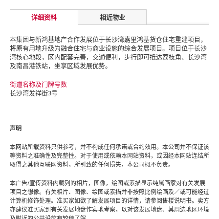
详细资料
相近物业
本集团与新鸿基地产合作发展位于长沙湾嘉里鸿基货仓住宅重建项目，
将原有用地升级为融合住宅与商业设施的综合发展项目。项目位于长沙
湾核心地段，区内配套完善，交通便利，步行即可抵达荔枝角、长沙湾
及南昌港铁站，坐享区域发展优势。
街道名称及门牌号数
长沙湾发祥街3号
声明
本网站所载资料只供参考，并不构成任何承诺或合约效用。本公司并不保证该
等资料之准确性及完整性。对于使用或依赖本网站资料，或因经本网站连结所
取得之其他互联网资料，所引致的任何损失，本公司概不负责。
本广告/宣传资料内载列的相片，图像，绘图或素描显示纯属画家对有关发展
项目之想像。有关相片、图像、绘图或素描并非按照比例绘画及／或可能经过
计算机修饰处理。准买家如欲了解发展项目的详情，请参阅售楼说明书。卖方
亦建议准买家到有关发展地盘作实地考察，以对该发展地盘、其周边地区环境
及附近的公共设施有较佳了解。