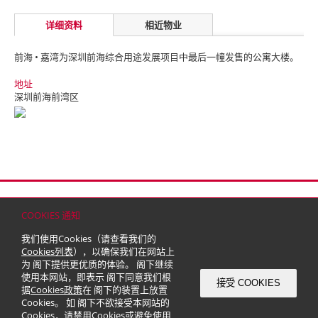
详细资料
相近物业
前海 • 嘉湾为深圳前海综合用途发展项目中最后一幢发售的公寓大楼。
地址
深圳前海前湾区
首页
联络
网站地图
免责条款
个人资料（私隐）政策
版权与商标
COOKIES 通知
© 2026 嘉里建设有限公司 (于百慕达注册成立之有限公司)
我们使用Cookies（请查看我们的
Cookies列表
），以确保我们在网站上
为 阁下提供更优质的体验。 阁下继续
使用本网站，即表示 阁下同意我们根
接受 COOKIES
据
Cookies政策
在 阁下的装置上放置
Cookies。 如 阁下不欲接受本网站的
Cookies，请禁用Cookies或避免使用