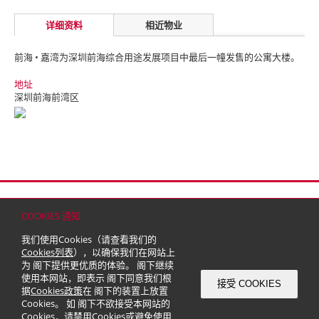
详细资料
相近物业
前海 • 嘉湾为深圳前海综合用途发展项目中最后一幢发售的公寓大楼。
地址
深圳前海前湾区
首页
联络
网站地图
免责条款
个人资料（私隐）政策
版权与商标
COOKIES 通知
© 2026 嘉里建设有限公司 (于百慕达注册成立之有限公司)
我们使用Cookies（请查看我们的
Cookies列表
），以确保我们在网站上
为 阁下提供更优质的体验。 阁下继续
使用本网站，即表示 阁下同意我们根
接受 COOKIES
据
Cookies政策
在 阁下的装置上放置
Cookies。 如 阁下不欲接受本网站的
Cookies，请禁用Cookies或避免使用