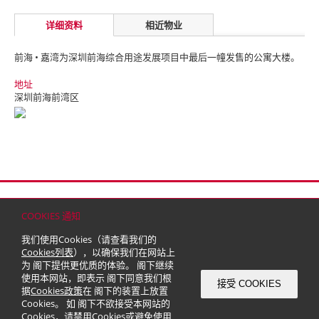
详细资料
相近物业
前海 • 嘉湾为深圳前海综合用途发展项目中最后一幢发售的公寓大楼。
地址
深圳前海前湾区
首页
联络
网站地图
免责条款
个人资料（私隐）政策
版权与商标
COOKIES 通知
© 2026 嘉里建设有限公司 (于百慕达注册成立之有限公司)
我们使用Cookies（请查看我们的
Cookies列表
），以确保我们在网站上
为 阁下提供更优质的体验。 阁下继续
使用本网站，即表示 阁下同意我们根
接受 COOKIES
据
Cookies政策
在 阁下的装置上放置
Cookies。 如 阁下不欲接受本网站的
Cookies，请禁用Cookies或避免使用