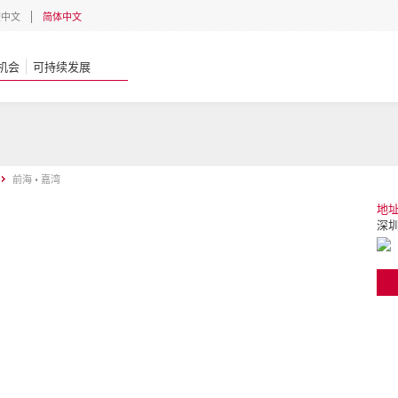
體中文
简体中文
机会
可持续发展
前海 • 嘉湾
地
深