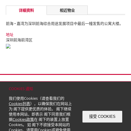
详细资料
相近物业
前海 • 嘉湾为深圳前海综合用途发展项目中最后一幢发售的公寓大楼。
地址
深圳前海前湾区
首页
联络
网站地图
免责条款
个人资料（私隐）政策
版权与商标
COOKIES 通知
© 2026 嘉里建设有限公司 (于百慕达注册成立之有限公司)
我们使用Cookies（请查看我们的
Cookies列表
），以确保我们在网站上
为 阁下提供更优质的体验。 阁下继续
使用本网站，即表示 阁下同意我们根
接受 COOKIES
据
Cookies政策
在 阁下的装置上放置
Cookies。 如 阁下不欲接受本网站的
Cookies，请禁用Cookies或避免使用