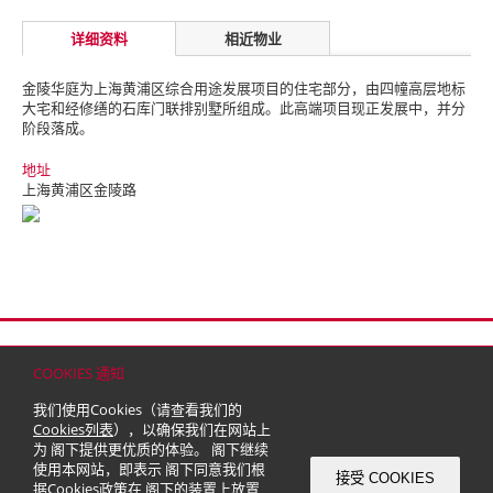
详细资料
相近物业
金陵华庭为上海黄浦区综合用途发展项目的住宅部分，由四幢高层地标
大宅和经修缮的石库门联排别墅所组成。此高端项目现正发展中，并分
阶段落成。
地址
上海黄浦区金陵路
首页
联络
网站地图
免责条款
个人资料（私隐）政策
版权与商标
COOKIES 通知
© 2026 嘉里建设有限公司 (于百慕达注册成立之有限公司)
我们使用Cookies（请查看我们的
Cookies列表
），以确保我们在网站上
为 阁下提供更优质的体验。 阁下继续
使用本网站，即表示 阁下同意我们根
接受 COOKIES
据
Cookies政策
在 阁下的装置上放置