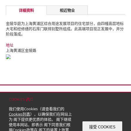
详细资料
相近物业
金陵华庭为上海黄浦区综合用途发展项目的住宅部分，由四幢高层地标
大宅和经修缮的石库门联排别墅所组成。此高端项目现正发展中，并分
阶段落成。
地址
上海黄浦区金陵路
首页
联络
网站地图
免责条款
个人资料（私隐）政策
版权与商标
COOKIES 通知
© 2026 嘉里建设有限公司 (于百慕达注册成立之有限公司)
我们使用Cookies（请查看我们的
Cookies列表
），以确保我们在网站上
为 阁下提供更优质的体验。 阁下继续
使用本网站，即表示 阁下同意我们根
接受 COOKIES
据
Cookies政策
在 阁下的装置上放置