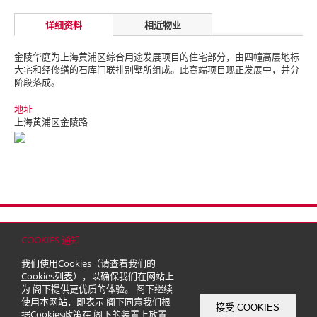
详细资料
相近物业
金陵华庭为上海黄浦区综合用途发展项目的住宅部分，由四幢高层地标
大宅和经修缮的石库门联排别墅所组成。此高端项目现正发展中，并分
阶段落成。
地址
上海黄浦区金陵路
首页
联络
网站地图
免责条款
个人资料（私隐）政策
版权与商标
COOKIES 通知
© 2026 嘉里建设有限公司 (于百慕达注册成立之有限公司)
我们使用Cookies（请查看我们的
Cookies列表
），以确保我们在网站上
为 阁下提供更优质的体验。 阁下继续
使用本网站，即表示 阁下同意我们根
接受 COOKIES
据
Cookies政策
在 阁下的装置上放置