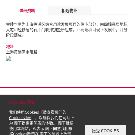
详细资料
相近物业
金陵华庭为上海黄浦区综合用途发展项目的住宅部分，由四幢高层地标
大宅和经修缮的石库门联排别墅所组成。此高端项目现正发展中，并分
阶段落成。
地址
上海黄浦区金陵路
首页
联络
网站地图
免责条款
个人资料（私隐）政策
版权与商标
COOKIES 通知
© 2026 嘉里建设有限公司 (于百慕达注册成立之有限公司)
我们使用Cookies（请查看我们的
Cookies列表
），以确保我们在网站上
为 阁下提供更优质的体验。 阁下继续
使用本网站，即表示 阁下同意我们根
接受 COOKIES
据
Cookies政策
在 阁下的装置上放置