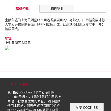
详细资料
相近物业
金陵华庭为上海黄浦区综合用途发展项目的住宅部分，由四幢高层地标
大宅和经修缮的石库门联排别墅所组成。此高端项目现正发展中，并分
阶段落成。
地址
上海黄浦区金陵路
首页
联络
网站地图
免责条款
个人资料（私隐）政策
版权与商标
COOKIES 通知
© 2026 嘉里建设有限公司 (于百慕达注册成立之有限公司)
我们使用Cookies（请查看我们的
Cookies列表
），以确保我们在网站上
为 阁下提供更优质的体验。 阁下继续
使用本网站，即表示 阁下同意我们根
接受 COOKIES
据
Cookies政策
在 阁下的装置上放置