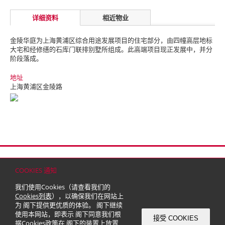
详细资料
相近物业
金陵华庭为上海黄浦区综合用途发展项目的住宅部分，由四幢高层地标
大宅和经修缮的石库门联排别墅所组成。此高端项目现正发展中，并分
阶段落成。
地址
上海黄浦区金陵路
首页
联络
网站地图
免责条款
个人资料（私隐）政策
版权与商标
COOKIES 通知
© 2026 嘉里建设有限公司 (于百慕达注册成立之有限公司)
我们使用Cookies（请查看我们的
Cookies列表
），以确保我们在网站上
为 阁下提供更优质的体验。 阁下继续
使用本网站，即表示 阁下同意我们根
接受 COOKIES
据
Cookies政策
在 阁下的装置上放置