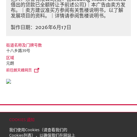
借出的贷款已全额转让予前述公司)｜本广告由卖方发
布。｜卖方建议准买方参阅有关售楼说明书，以了解
发展项目的资料。｜详情请参阅售楼说明书。
製作日期：2026年6月17日
街道名称及门牌号数
十八乡路39号
区域
元朗
前往朗天峰网页
首页
联络
网站地图
免责条款
个人资料（私隐）政策
版权与商标
COOKIES 通知
© 2026 嘉里建设有限公司 (于百慕达注册成立之有限公司)
我们使用Cookies（请查看我们的
Cookies列表
），以确保我们在网站上