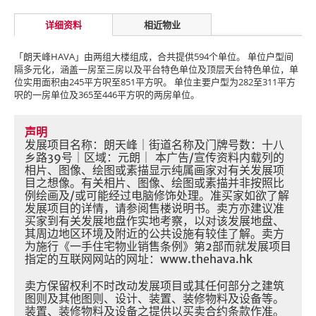
详细资料
相近物业
「朗天峰HAVA」由两组大楼组成，合共提供594个单位。 单位户型间
隔多元化，涵盖一房至三房以及平台特色单位及顶层天台特色单位，单
位实用面积由245平方呎至851平方呎。 单位主要户型为282至311平方
呎的一房单位及365至446平方呎的两房单位。
声明
发展项目名称：朗天峰｜街道名称及门牌号数：十八
乡路39号｜区域：元朗｜ 本广告/宣传资料内载列的
相片、图像、绘图或素描显示纯属画家对有关发展项
目之想像。有关相片、图像、绘图或素描并非按照比
例绘画及/或可能经过电脑修饰处理。准买家如欲了解
发展项目的详情，请参阅售楼说明书。卖方亦建议准
买家到有关发展地盘作实地考察，以对该发展地盘、
其周边地区环境及附近的公共设施有较佳了解。卖方
为施行《一手住宅物业销售条例》第2部而就发展项目
指定的互联网网站的网址：www.thehava.hk
卖方保留权利不时改动发展项目或其任何部分之建筑
图则及其他图则、设计、装置、装修物料及设备等。
装置、装修物料及设备之提供以买卖合约条款作准。