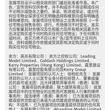
发展项目设计以相关政府部门最后批准者作准。本广
告／宣传资料仅供参考，并不构成亦不得诠释成任何
不论明示或隐含之要约、承诺、陈述或保证，或对任
何住宅物业探求任何无明确选择购楼意向或有明确选
择购楼意向。发展项目住宅物业之出售将按照《一手
住宅物业销售条例》进行。市场情况不时变化，准买
方应衡量其财务情况及负担能力及所有相关因素方作
出决定购买或于何时购买任何住宅物业；于任何情况
或时间，准买方绝不应以本广告/宣传资料之任何内
容、资料或概念作依据或受其影响决定购买或于何时
购买任何住宅物业。
卖方：英兆有限公司｜ 卖方之控权公司：Leading
Model Limited、Goldash Holdings Limited、
Kerry Properties (Hong Kong) Limited、嘉里建设
有限公司、嘉里控股有限公司及Kerry Group
Limited｜ 发展项目的认可人士：徐柏松先生｜ 发展
项目的认可人士以其专业身分担任经营人、董事或僱
员的商号或法团：吕元祥建筑师事务所（香港）有限
公司｜ 发展项目的承建商：联力建筑有限公司｜ 就发
展项目中的住宅物业的出售而代表拥有人行事的律师
事务所：国浩律师（香港）事务所｜ 已为发展项目的
建造提供贷款或已承诺为该项建造提供融资的认可机
构：不适用｜ 已为发展项目的建造提供贷款的任何其
他人：东誉有限公司(註：由Leading Model Limited